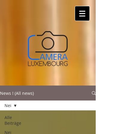
News ! (All news)
Nei
Alle
Beiträge
Nei