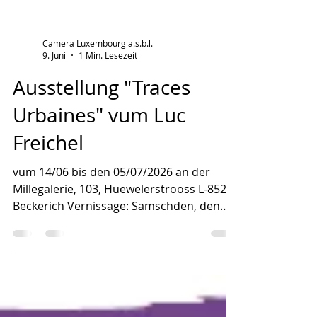
Camera Luxembourg a.s.b.l.
9. Juni
1 Min. Lesezeit
Ausstellung "Traces
Urbaines" vum Luc
Freichel
vum 14/06 bis den 05/07/2026 an der
Millegalerie, 103, Huewelerstrooss L-8521
Beckerich Vernissage: Samschden, den
13/06 um 18 Auer