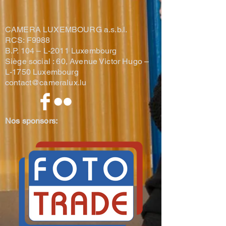
CAMERA LUXEMBOURG a.s.b.l.
RCS: F9988
B.P. 104 –
L-2011 Luxembourg
Siège social : 60, Avenue Victor Hugo –
L-1750 Luxembourg
contact@cameralux.lu
Nos sponsors: