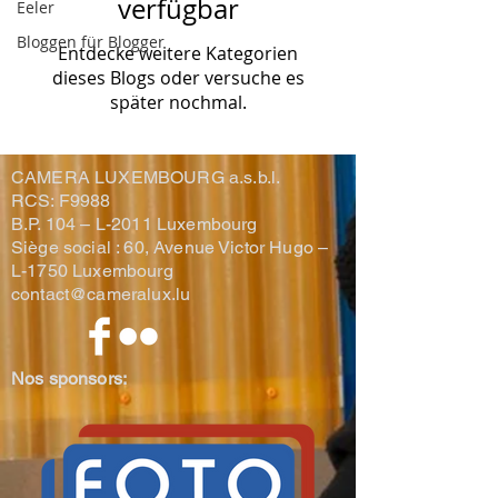
verfügbar
Eeler
Bloggen für Blogger
Entdecke weitere Kategorien
dieses Blogs oder versuche es
später nochmal.
CAMERA LUXEMBOURG a.s.b.l.
RCS: F9988
B.P. 104 –
L-2011 Luxembourg
Siège social : 60, Avenue Victor Hugo –
L-1750 Luxembourg
contact@cameralux.lu
Nos sponsors: