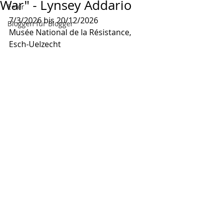
War" - Lynsey Addario
Eeler
7/3/2026 bis 20/12/2026
Bloggen für Blogger
Musée National de la Résistance, 
Esch-Uelzecht