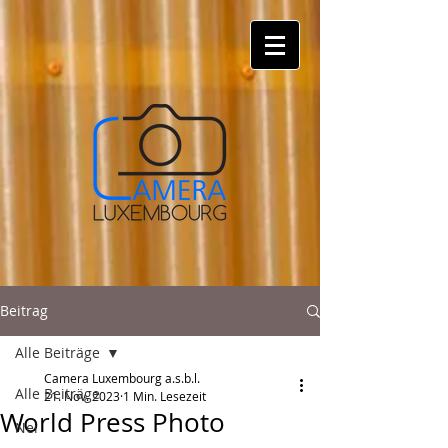
Beitrag
Alle Beiträge
Camera Luxembourg a.s.b.l.
Alle Beiträge
21. Nov. 2023
1 Min. Lesezeit
World Press Photo
Nei