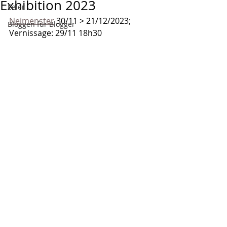
Exhibition 2023
Eeler
Neimënster
 30/11 > 21/12/2023;
Bloggen für Blogger
Vernissage: 29/11 18h30