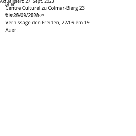
Aktualisiert:
27. Sept. 2023
Eeler
Centre Culturel zu Colmar-Bierg 23 
Bloggen für Blogger
bis 25/09/2023
Vernissage den Freiden, 22/09 ëm 19 
Auer.