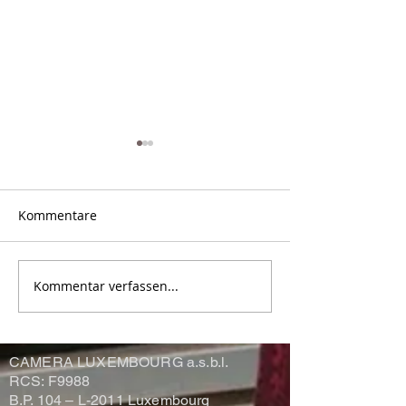
Kommentare
Kommentar verfassen...
Conférence par Christian
Fotoreportage „
KIEFFER
from the Cold”
Laurent NILLES
CAMERA LUXEMBOURG a.s.b.l.
RCS: F9988
B.P. 104 –
L-2011 Luxembourg