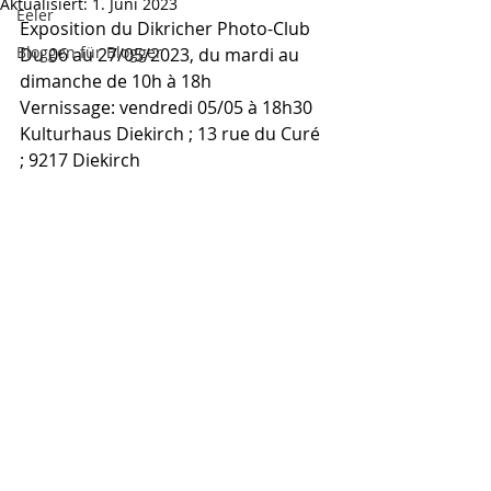
Aktualisiert:
1. Juni 2023
Eeler
Exposition du Dikricher Photo-Club
Bloggen für Blogger
Du 06 au 27/05/2023, du mardi au 
dimanche de 10h à 18h
Vernissage: vendredi 05/05 à 18h30
Kulturhaus Diekirch ; 13 rue du Curé 
; 9217 Diekirch