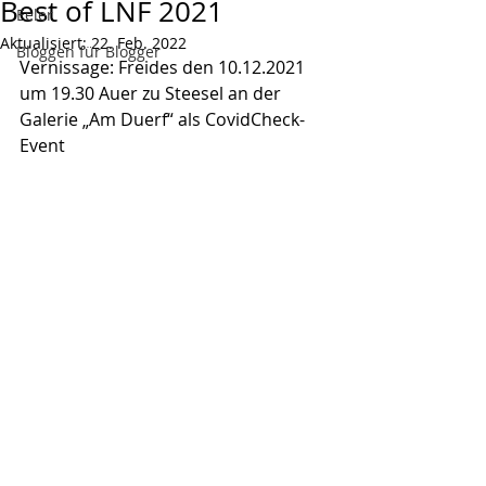
Best of LNF 2021
Eeler
Aktualisiert:
22. Feb. 2022
Bloggen für Blogger
Vernissage: Freides den 10.12.2021 
um 19.30 Auer zu Steesel an der 
Galerie „Am Duerf“ als CovidCheck-
Event