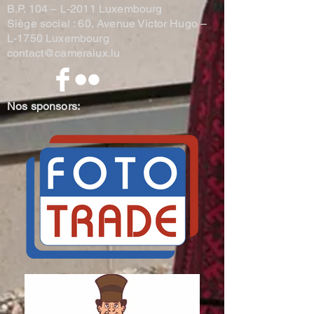
B.P. 104 –
L-2011 Luxembourg
Siège social : 60, Avenue Victor Hugo –
L-1750 Luxembourg
contact@cameralux.lu
Nos sponsors: