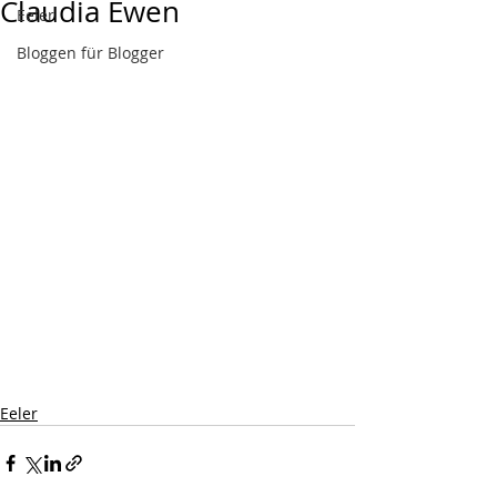
Claudia Ewen
Eeler
Bloggen für Blogger
Eeler