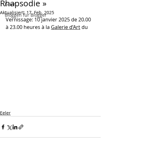
Rhapsodie »
Eeler
Aktualisiert:
17. Feb. 2025
Bloggen für Blogger
Vernissage: 
10 janvier 2025 de 20.00 
à 23.00 heures à la 
Galerie d’Art
 du 
Eeler