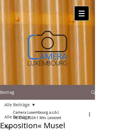
Beitrag
Alle Beiträge
Camera Luxembourg a.s.b.l.
Alle Beiträge
16. Dez. 2024
1 Min. Lesezeit
Exposition« Musel
Nei