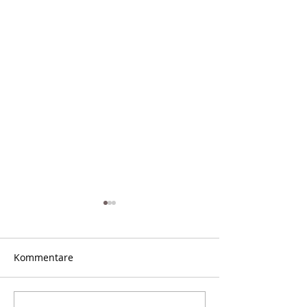
Kommentare
Oh my DOG!