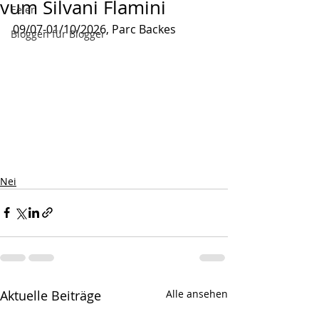
vum Silvani Flamini
Eeler
09/07-01/10/2026, Parc Backes
Bloggen für Blogger
Nei
Aktuelle Beiträge
Alle ansehen