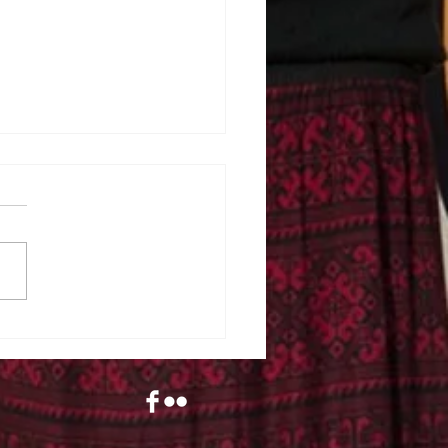
reportage „Stories from
Cold” mam Laurent
ES