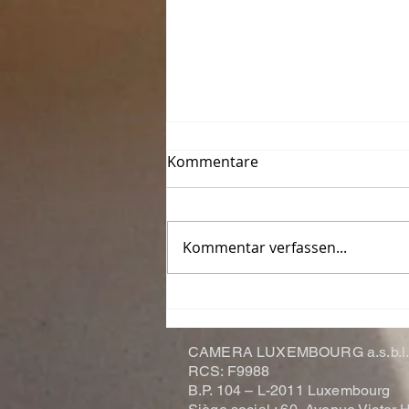
Kommentare
Kommentar verfassen...
Le Photo-Club de Thionville-
Yutz fête ses 50 ans
CAMERA LUXEMBOURG a.s.b.l
RCS: F9988
B.P. 104 –
L-2011 Luxembourg