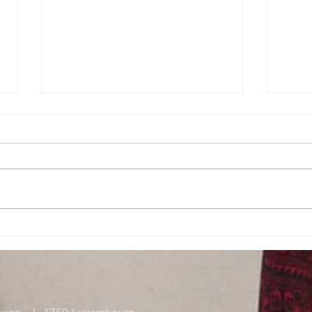
Conférence par Christian
Foto
KIEFFER
the 
NILL
.