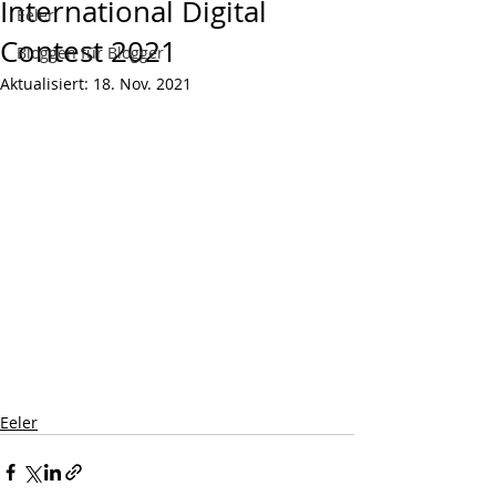
International Digital
Eeler
Contest 2021
Bloggen für Blogger
Aktualisiert:
18. Nov. 2021
Eeler