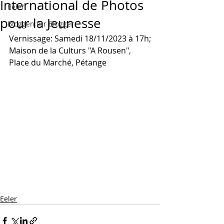
International de Photos
Eeler
pour la Jeunesse
Bloggen für Blogger
Vernissage: Samedi 18/11/2023 à 17h;
Maison de la Culturs "A Rousen", 
Place du Marché, Pétange
Eeler