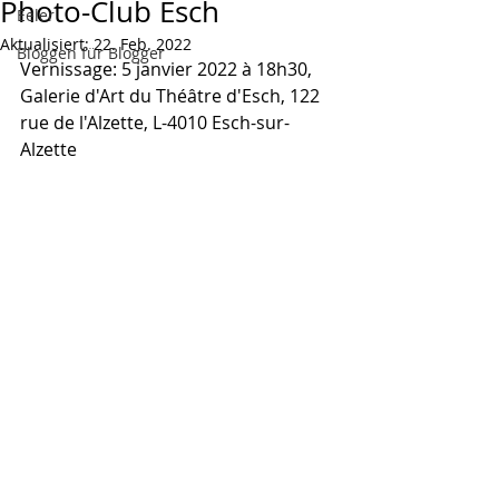
Photo-Club Esch
Eeler
Aktualisiert:
22. Feb. 2022
Bloggen für Blogger
Vernissage: 5 janvier 2022 à 18h30, 
Galerie d'Art du Théâtre d'Esch, 122 
rue de l'Alzette, L-4010 Esch-sur-
Alzette