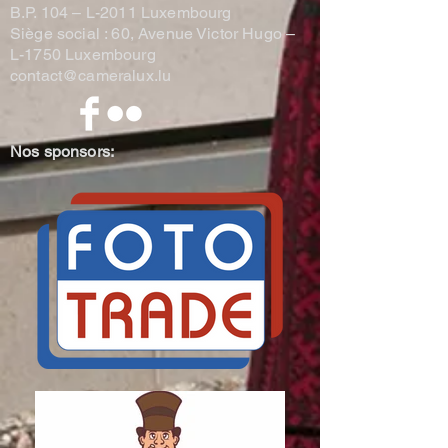
B.P. 104 –
L-2011 Luxembourg
Siège social : 60, Avenue Victor Hugo –
L-1750 Luxembourg
contact@cameralux.lu
Nos sponsors: