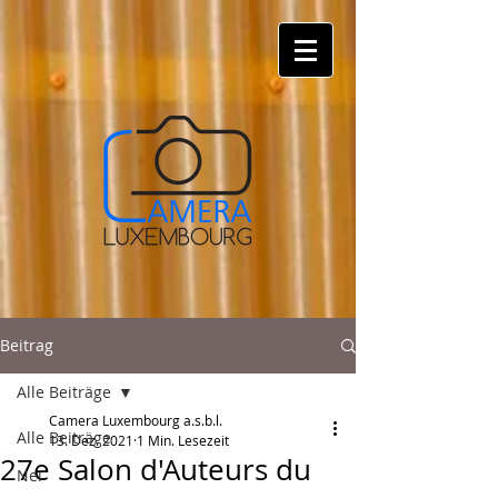
Beitrag
Alle Beiträge
Camera Luxembourg a.s.b.l.
Alle Beiträge
13. Dez. 2021
1 Min. Lesezeit
27e Salon d'Auteurs du
Nei