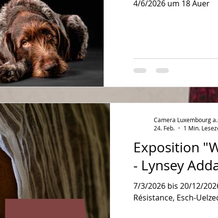
4/6/2026 um 18 Auer
Camera Luxembourg a.s.
24. Feb.
1 Min. Lesez
Exposition "
- Lynsey Adda
7/3/2026 bis 20/12/202
Résistance, Esch-Uelze