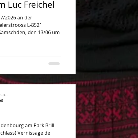
m Luc Freichel
07/2026 an der
welerstrooss L-8521
 Samschden, den 13/06 um
b.l.
it
odenbourg am Park Brill
hlass) Vernissage de