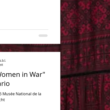
b.l.
eit
Women in War"
rio
6 Musée National de la
cht