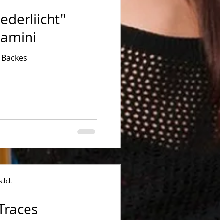
ederliicht"
lamini
 Backes
b.l.
t
Traces