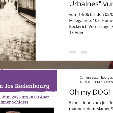
Urbaines" vu
vum 14/06 bis den 05/
Millegalerie, 103, Hue
Beckerich Vernissage:
18 Auer
Camera Luxembourg a.s.
18. Mai
1 Min. Leseze
Oh my DOG!
Expositioun vum Jos R
(hannert dem Mamer Sc