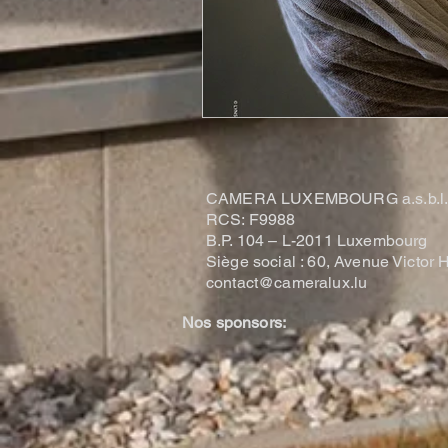
CAMERA LUXEMBOURG a.s.b.l
RCS: F9988
B.P. 104 –
L-2011 Luxembourg
Siège social : 60, Avenue Victo
contact@cameralux.lu
Nos sponsors: