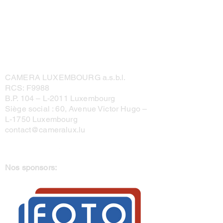
CAMERA LUXEMBOURG a.s.b.l.
RCS: F9988
B.P. 104 –
L-2011 Luxembourg
Siège social : 60, Avenue Victor Hugo –
L-1750 Luxembourg
contact@cameralux.lu
Nos sponsors: