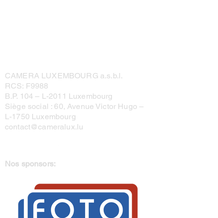
CAMERA LUXEMBOURG a.s.b.l.
RCS: F9988
B.P. 104 –
L-2011 Luxembourg
Siège social : 60, Avenue Victor Hugo –
L-1750 Luxembourg
contact@cameralux.lu
Nos sponsors: