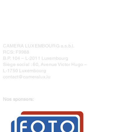
CAMERA LUXEMBOURG a.s.b.l.
RCS: F9988
B.P. 104 –
L-2011 Luxembourg
Siège social : 60, Avenue Victor Hugo –
L-1750 Luxembourg
contact@cameralux.lu
Nos sponsors: