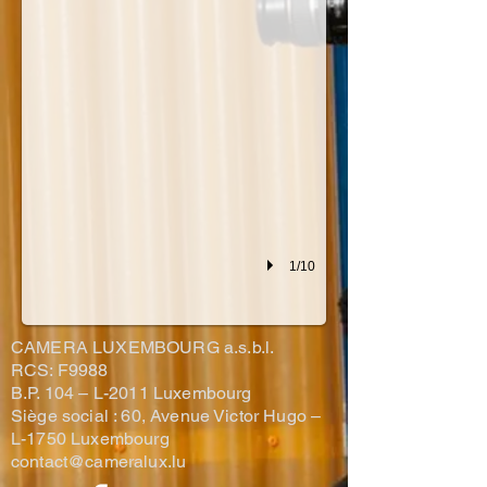
1/10
CAMERA LUXEMBOURG a.s.b.l.
RCS: F9988
B.P. 104 –
L-2011 Luxembourg
Siège social : 60, Avenue Victor Hugo –
L-1750 Luxembourg
contact@cameralux.lu