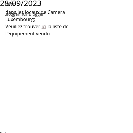
28/09/2023
Eeler
dans les locaux de Camera 
Bloggen für Blogger
Luxembourg;
Veuillez trouver 
ici
 la liste de 
l'équipement vendu.