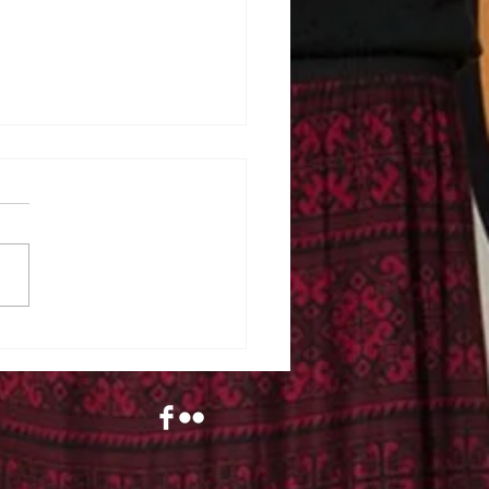
reportage „Stories from
Cold” mam Laurent
ES