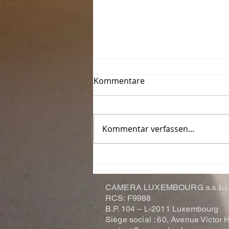
Kommentare
Kommentar verfassen...
Le Photo-Club de Thionville-
Yutz fête ses 50 ans
CAMERA LUXEMBOURG a.s.b.l
RCS: F9988
B.P. 104 –
L-2011 Luxembourg
Siège social : 60, Avenue Victo