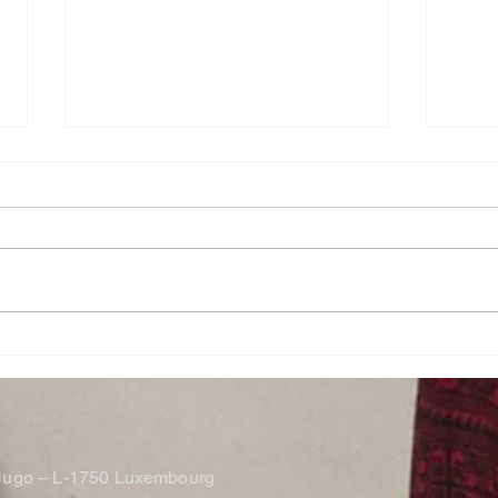
Conférence par Christian
Foto
KIEFFER
the 
NILL
.
r Hugo – L-1750 Luxembourg