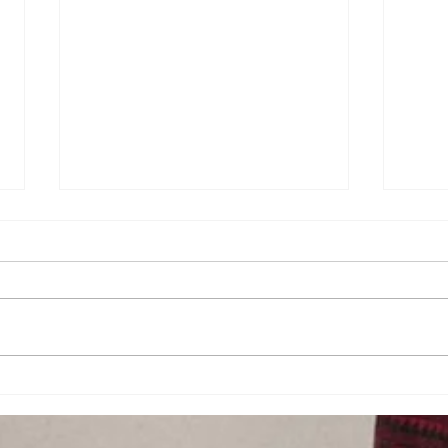
Conférence par Christian
Foto
KIEFFER
the 
NILL
.