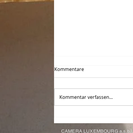
Kommentare
Kommentar verfassen...
Le Photo-Club de Thionville-
Yutz fête ses 50 ans
CAMERA LUXEMBOURG a.s.b.l