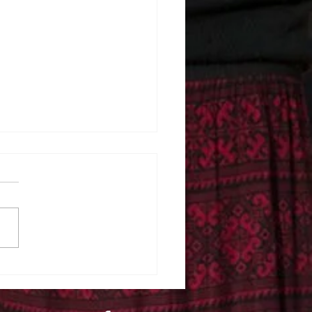
reportage „Stories from
Cold” mam Laurent
ES