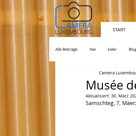
START
Alle Beiträge
Nei
Eeler
Blo
Camera Luxembour
Musée de
Aktualisiert:
30. März 20
Samschteg, 7, Mäer