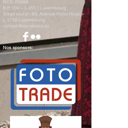
RCS: F9988
B.P. 104 –
L-2011 Luxembourg
Siège social : 60, Avenue Victor Hugo –
L-1750 Luxembourg
contact@cameralux.lu
Nos sponsors: