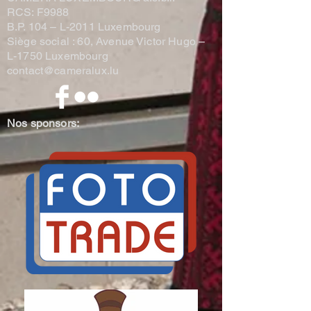
RCS: F9988
B.P. 104 –
L-2011 Luxembourg
Siège social : 60, Avenue Victor Hugo –
L-1750 Luxembourg
contact@cameralux.lu
Nos sponsors: