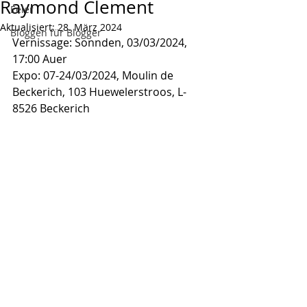
Raymond Clement
Eeler
Aktualisiert:
28. März 2024
Bloggen für Blogger
Vernissage: Sonnden, 03/03/2024, 
17:00 Auer
Expo: 07-24/03/2024, Moulin de 
Beckerich, 103 Huewelerstroos, L-
8526 Beckerich