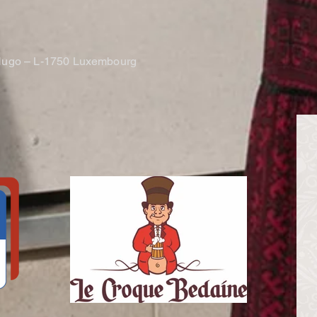
NILL
.
r Hugo – L-1750 Luxembourg