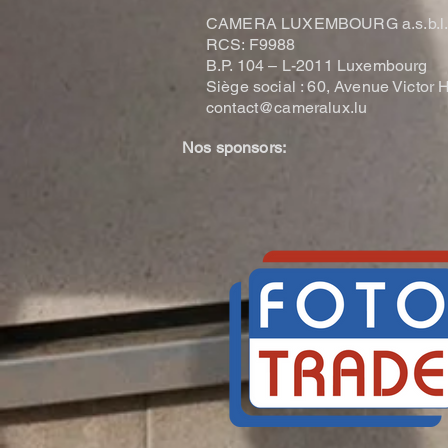
CAMERA LUXEMBOURG a.s.b.l
RCS: F9988
B.P. 104 –
L-2011 Luxembourg
Siège social : 60, Avenue Victo
contact@cameralux.lu
Nos sponsors: