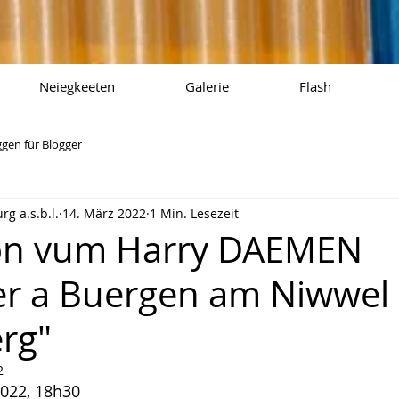
Neiegkeeten
Galerie
Flash
ggen für Blogger
g a.s.b.l.
14. März 2022
1 Min. Lesezeit
ion vum Harry DAEMEN
er a Buergen am Niwwel
rg"
2
2022, 18h30