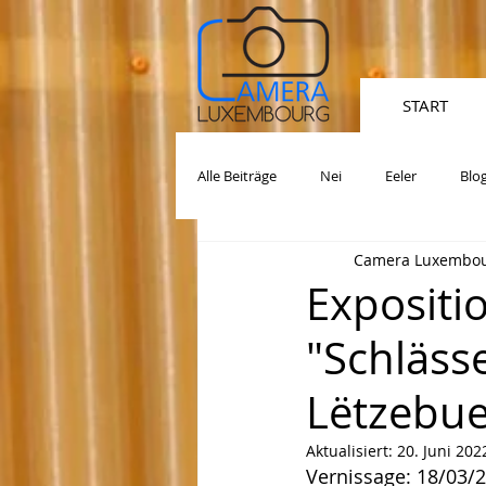
START
Alle Beiträge
Nei
Eeler
Blo
Camera Luxembour
Exposit
"Schläss
Lëtzebue
Aktualisiert:
20. Juni 202
Vernissage: 18/03/