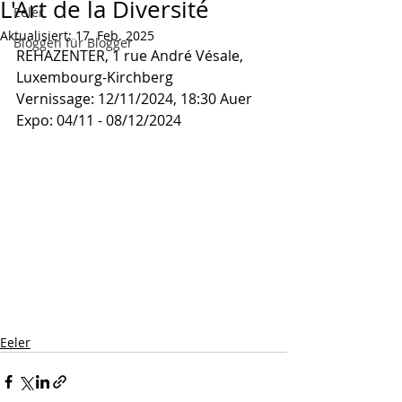
L'Art de la Diversité
Eeler
Aktualisiert:
17. Feb. 2025
Bloggen für Blogger
REHAZENTER, 1 rue André Vésale, 
Luxembourg-Kirchberg
Vernissage: 12/11/2024, 18:30 Auer
Expo: 04/11 - 08/12/2024
Eeler